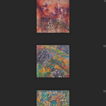
M
M
M