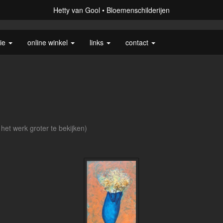
Hetty van Gool
Bloemenschilderijen
rie
online winkel
links
contact
 het werk groter te bekijken)