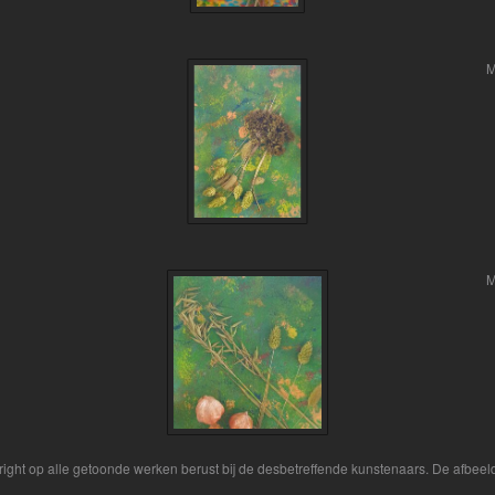
M
M
yright op alle getoonde werken berust bij de desbetreffende kunstenaars. De afbe